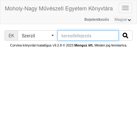
Moholy-Nagy Művészeti Egyetem Könyvtára
Toggl
naviga
Bejelentkezés
EK
Szerző
Corvina könyvtári katalógus v9.2.8
© 2023
Monguz kft.
Minden jog fenntartva.