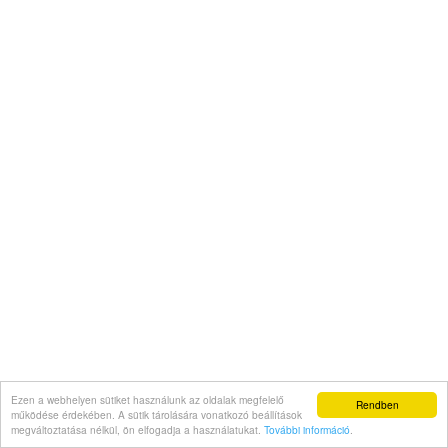
Ezen a webhelyen sütiket használunk az oldalak megfelelő
Rendben
működése érdekében. A sütik tárolására vonatkozó beállítások
megváltoztatása nélkül, ön elfogadja a használatukat.
További információ
.