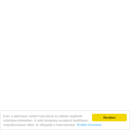
Ezen a webhelyen sütiket használunk az oldalak megfelelő
Rendben
működése érdekében. A sütik tárolására vonatkozó beállítások
megváltoztatása nélkül, ön elfogadja a használatukat.
További információ
.