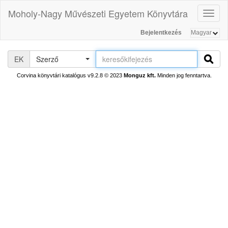
Moholy-Nagy Művészeti Egyetem Könyvtára
Toggl
naviga
Bejelentkezés
EK
Szerző
Corvina könyvtári katalógus v9.2.8
© 2023
Monguz kft.
Minden jog fenntartva.