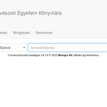
észeti Egyetem Könyvtára
resés
Böngészés
Kedvencek
Szerző
Corvina könyvtári katalógus v9.2.8
© 2023
Monguz kft.
Minden jog fenntartva.