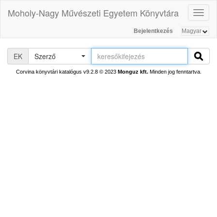
Moholy-Nagy Művészeti Egyetem Könyvtára
Toggl
naviga
Bejelentkezés
EK
Szerző
Corvina könyvtári katalógus v9.2.8
© 2023
Monguz kft.
Minden jog fenntartva.