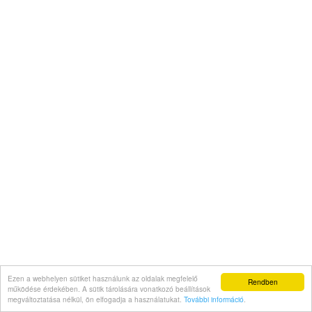
Ezen a webhelyen sütiket használunk az oldalak megfelelő
Rendben
működése érdekében. A sütik tárolására vonatkozó beállítások
megváltoztatása nélkül, ön elfogadja a használatukat.
További információ
.