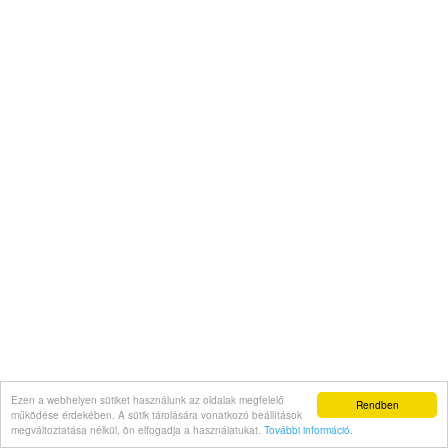
Ezen a webhelyen sütiket használunk az oldalak megfelelő
Rendben
működése érdekében. A sütik tárolására vonatkozó beállítások
megváltoztatása nélkül, ön elfogadja a használatukat.
További információ
.