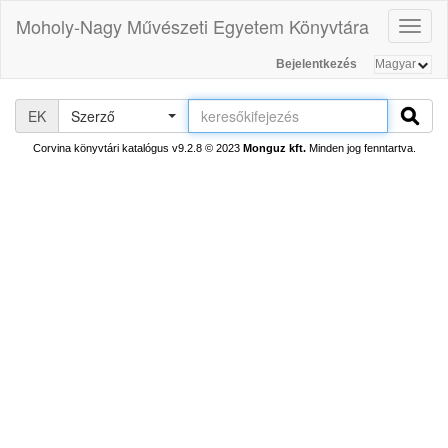
Moholy-Nagy Művészeti Egyetem Könyvtára
Toggl
naviga
Bejelentkezés
EK
Szerző
Corvina könyvtári katalógus v9.2.8
© 2023
Monguz kft.
Minden jog fenntartva.