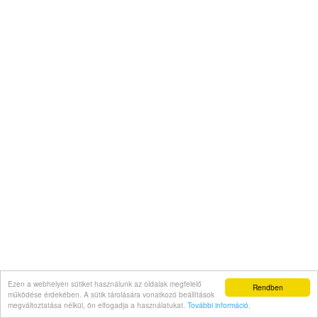
Ezen a webhelyen sütiket használunk az oldalak megfelelő
Rendben
működése érdekében. A sütik tárolására vonatkozó beállítások
megváltoztatása nélkül, ön elfogadja a használatukat.
További információ
.