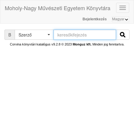
Moholy-Nagy Művészeti Egyetem Könyvtára
Toggl
naviga
Bejelentkezés
B
Szerző
Corvina könyvtári katalógus v9.2.8
© 2023
Monguz kft.
Minden jog fenntartva.